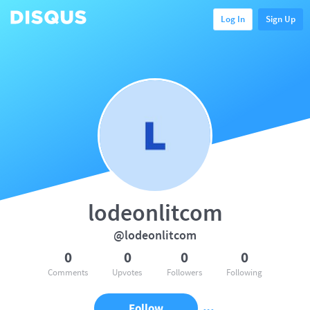
Log In
Sign Up
lodeonlitcom
@lodeonlitcom
0
0
0
0
Comments
Upvotes
Followers
Following
Follow