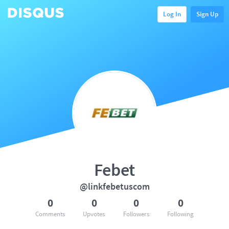
Log In
Sign Up
Febet
@linkfebetuscom
0
0
0
0
Comments
Upvotes
Followers
Following