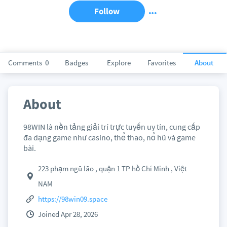
Follow
Comments
0
Badges
Explore
Favorites
About
About
98WIN là nền tảng giải trí trực tuyến uy tín, cung cấp
đa dạng game như casino, thể thao, nổ hũ và game
bài.
223 phạm ngũ lão , quận 1 TP hồ Chí Minh , Việt
NAM
https://98win09.space
Joined Apr 28, 2026