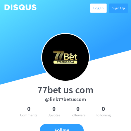
Log In
Sign Up
77bet us com
@link77betuscom
0
0
0
0
Comments
Upvotes
Followers
Following
Follow