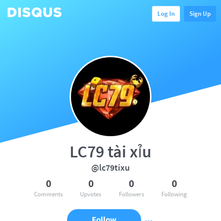
Log In
Sign Up
LC79 tài xỉu
@lc79tixu
0
0
0
0
Comments
Upvotes
Followers
Following
Follow