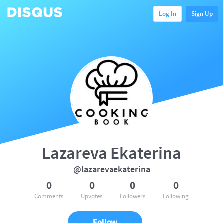
Log In
Sign Up
Lazareva Ekaterina
@lazarevaekaterina
0
0
0
0
Comments
Upvotes
Followers
Following
Follow