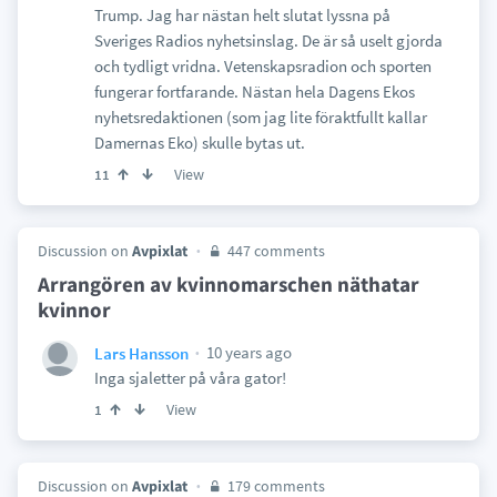
Trump. Jag har nästan helt slutat lyssna på
Sveriges Radios nyhetsinslag. De är så uselt gjorda
och tydligt vridna. Vetenskapsradion och sporten
fungerar fortfarande. Nästan hela Dagens Ekos
nyhetsredaktionen (som jag lite föraktfullt kallar
Damernas Eko) skulle bytas ut.
View
11
Discussion on
Avpixlat
447 comments
Arrangören av kvinnomarschen näthatar
kvinnor
10 years ago
Lars Hansson
Inga sjaletter på våra gator!
View
1
Discussion on
Avpixlat
179 comments