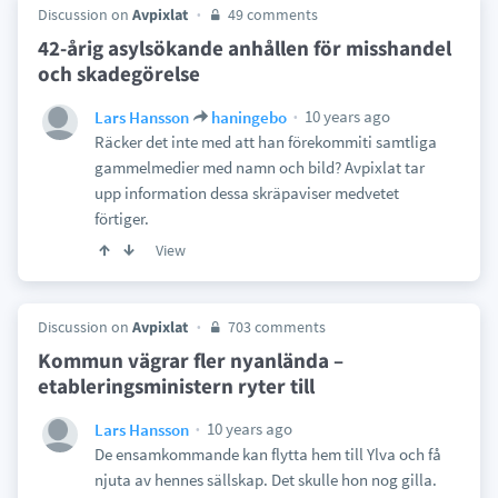
Discussion on
Avpixlat
49 comments
42-årig asylsökande anhållen för misshandel
och skadegörelse
10 years ago
Lars Hansson
haningebo
Räcker det inte med att han förekommiti samtliga
gammelmedier med namn och bild? Avpixlat tar
upp information dessa skräpaviser medvetet
förtiger.
View
Discussion on
Avpixlat
703 comments
Kommun vägrar fler nyanlända –
etableringsministern ryter till
10 years ago
Lars Hansson
De ensamkommande kan flytta hem till Ylva och få
njuta av hennes sällskap. Det skulle hon nog gilla.