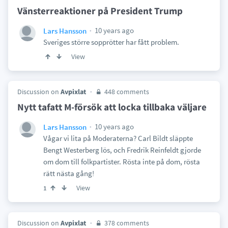
Vänsterreaktioner på President Trump
10 years ago
Lars Hansson
Sveriges större sopprötter har fått problem.
View
Discussion on
Avpixlat
448 comments
Nytt tafatt M-försök att locka tillbaka väljare
10 years ago
Lars Hansson
Vågar vi lita på Moderaterna? Carl Bildt släppte
Bengt Westerberg lös, och Fredrik Reinfeldt gjorde
om dom till folkpartister. Rösta inte på dom, rösta
rätt nästa gång!
View
1
Discussion on
Avpixlat
378 comments