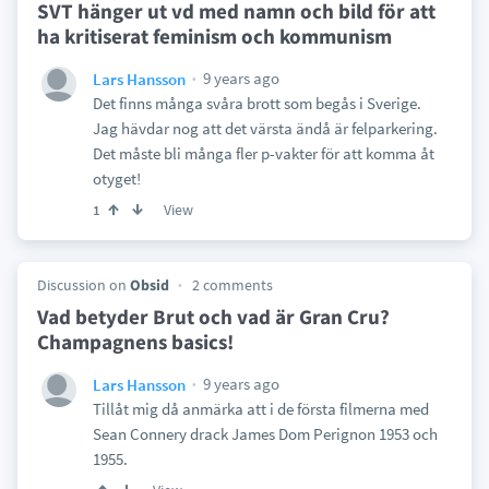
SVT hänger ut vd med namn och bild för att
ha kritiserat feminism och kommunism
9 years ago
Lars Hansson
Det finns många svåra brott som begås i Sverige.
Jag hävdar nog att det värsta ändå är felparkering.
Det måste bli många fler p-vakter för att komma åt
otyget!
View
1
Discussion on
Obsid
2 comments
Vad betyder Brut och vad är Gran Cru?
Champagnens basics!
9 years ago
Lars Hansson
Tillåt mig då anmärka att i de första filmerna med
Sean Connery drack James Dom Perignon 1953 och
1955.