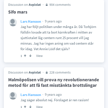
Discussion on
Avpixlat
904 comments
Sifo mars
9 years ago
Lars Hansson
Jag har följt politiken under många år. Då Torbjörn
Fälldin lovade att ta bort kärnkraften i mitten av
sjuttiotalet låg centern runt 25 procent vill jag
minnas. Jag har ingen aning om vad centern står
för idag. Vet Annie Lööf det själv?
View
1
Discussion on
Avpixlat
228 comments
Malmöpolisen vill prova ny revolutionerande
metod för att få fast misstänkta brottslingar
9 years ago
Lars Hansson
Jag säger absolut nej. Förslaget är ren rasism!
View
1