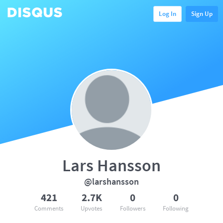
Log In
Sign Up
Lars Hansson
@larshansson
421
2.7K
0
0
Comments
Upvotes
Followers
Following