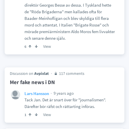
direktör Georges Besse av dessa. I Tyskland hette
de "Röda Brigaderna" men kallades ofta för
Baader-Meinhofligan och blev skyldiga till flera
mord och attentat. I Italien "Brigate Rosse" och
mörade premiärministern Aldo Moros fem livvakter
och senare denne själv.
View
6
Discussion on
Avpixlat
117 comments
Mer fake news i DN
9 years ago
Lars Hansson
Tack Jan. Det är snart över för "journalismen".
Därefter bör räfst och rättarting införas.
View
1