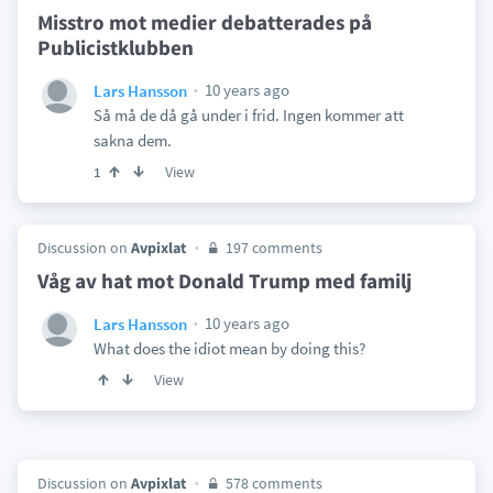
Misstro mot medier debatterades på
Publicistklubben
10 years ago
Lars Hansson
Så må de då gå under i frid. Ingen kommer att
sakna dem.
View
1
Discussion on
Avpixlat
197 comments
Våg av hat mot Donald Trump med familj
10 years ago
Lars Hansson
What does the idiot mean by doing this?
View
Discussion on
Avpixlat
578 comments