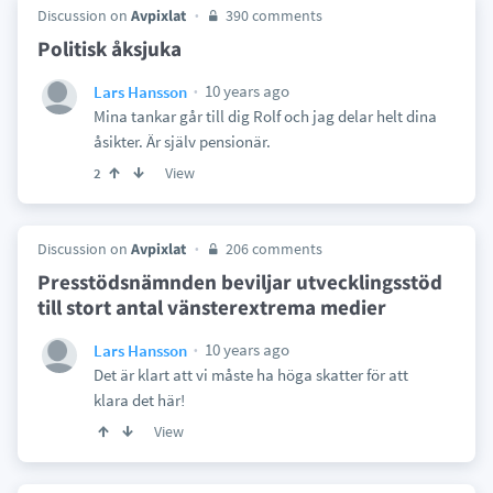
Discussion on
Avpixlat
390 comments
Politisk åksjuka
10 years ago
Lars Hansson
Mina tankar går till dig Rolf och jag delar helt dina
åsikter. Är själv pensionär.
View
2
Discussion on
Avpixlat
206 comments
Presstödsnämnden beviljar utvecklingsstöd
till stort antal vänsterextrema medier
10 years ago
Lars Hansson
Det är klart att vi måste ha höga skatter för att
klara det här!
View