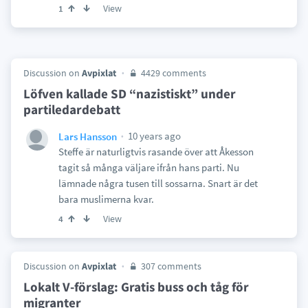
View
1
Discussion on
Avpixlat
4429 comments
Löfven kallade SD “nazistiskt” under
partiledardebatt
10 years ago
Lars Hansson
Steffe är naturligtvis rasande över att Åkesson
tagit så många väljare ifrån hans parti. Nu
lämnade några tusen till sossarna. Snart är det
bara muslimerna kvar.
View
4
Discussion on
Avpixlat
307 comments
Lokalt V-förslag: Gratis buss och tåg för
migranter