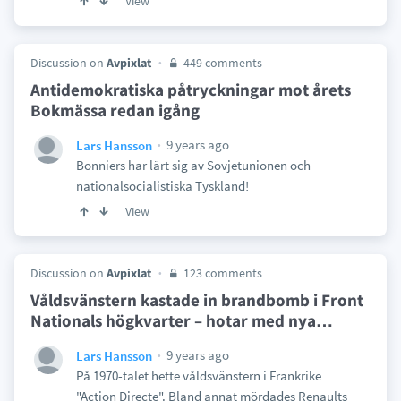
View
Discussion on
Avpixlat
449 comments
Antidemokratiska påtryckningar mot årets
Bokmässa redan igång
9 years ago
Lars Hansson
Bonniers har lärt sig av Sovjetunionen och
nationalsocialistiska Tyskland!
View
Discussion on
Avpixlat
123 comments
Våldsvänstern kastade in brandbomb i Front
Nationals högkvarter – hotar med nya
…
9 years ago
Lars Hansson
På 1970-talet hette våldsvänstern i Frankrike
"Action Directe". Bland annat mördades Renaults