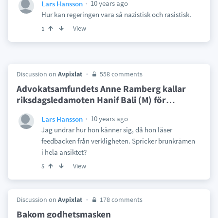
10 years ago
Lars Hansson
Hur kan regeringen vara så nazistisk och rasistisk.
View
1
Discussion on
Avpixlat
558 comments
Advokatsamfundets Anne Ramberg kallar
riksdagsledamoten Hanif Bali (M) för
…
10 years ago
Lars Hansson
Jag undrar hur hon känner sig, då hon läser
feedbacken från verkligheten. Spricker brunkrämen
i hela ansiktet?
View
5
Discussion on
Avpixlat
178 comments
Bakom godhetsmasken