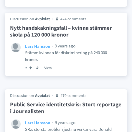
Discussion on
Avpixlat
424 comments
Nytt handskakningsfall – kvinna stämmer
skola på 120 000 kronor
9 years ago
Lars Hansson
Stämm kvinnan för diskriminering på 240 000
kronor.
View
2
Discussion on
Avpixlat
479 comments
Public Service identitetskris: Stort reportage
i Journalisten
9 years ago
Lars Hansson
SR:s största problem just nu verkar vara Donald