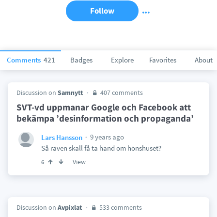
Follow
Comments
421
Badges
Explore
Favorites
About
Discussion on
Samnytt
407 comments
SVT-vd uppmanar Google och Facebook att
bekämpa ’desinformation och propaganda’
9 years ago
Lars Hansson
Så räven skall få ta hand om hönshuset?
View
6
Discussion on
Avpixlat
533 comments