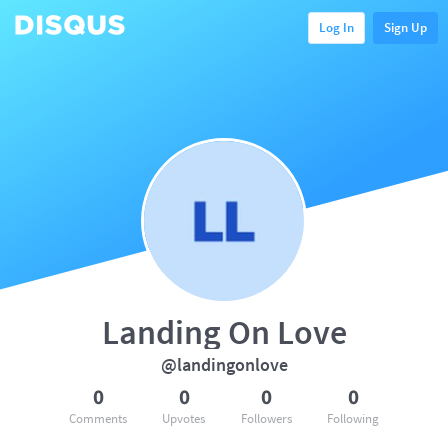
Log In
Sign Up
Landing On Love
@landingonlove
0
0
0
0
Comments
Upvotes
Followers
Following