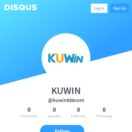
Log In
Sign Up
KUWIN
@kuwin886com
0
0
0
0
Comments
Upvotes
Followers
Following
Follow