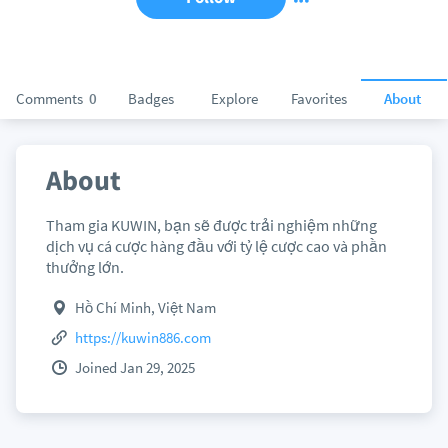
Comments
0
Badges
Explore
Favorites
About
About
Tham gia KUWIN, bạn sẽ được trải nghiệm những
dịch vụ cá cược hàng đầu với tỷ lệ cược cao và phần
thưởng lớn.
Hồ Chí Minh, Việt Nam
https://kuwin886.com
Joined Jan 29, 2025