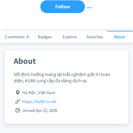
Follow
Comments
0
Badges
Explore
Favorites
About
About
Với định hướng mang lại trải nghiệm giải trí toàn
diện, KU88 cung cấp đa dạng dịch vụ
Hà Nội , Việt Nam
https://ku88.in.net
Joined Apr 22, 2026