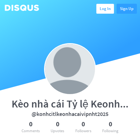
Log In
Sign Up
Kèo nhà cái Tỷ lệ Keonhaca
@konhcitlkeonhacaivipnht2025
0
0
0
0
Comments
Upvotes
Followers
Following