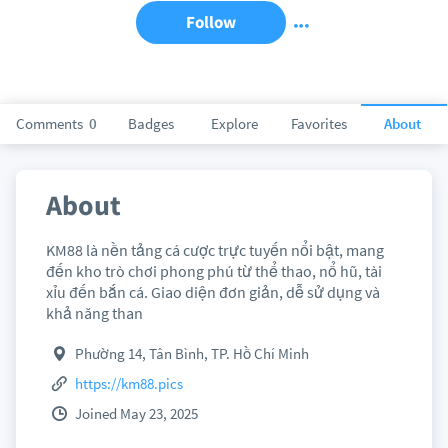
Follow
Comments
0
Badges
Explore
Favorites
About
About
KM88 là nền tảng cá cược trực tuyến nổi bật, mang
đến kho trò chơi phong phú từ thể thao, nổ hũ, tài
xỉu đến bắn cá. Giao diện đơn giản, dễ sử dụng và
khả năng than
Phường 14, Tân Bình, TP. Hồ Chí Minh
https://km88.pics
Joined May 23, 2025