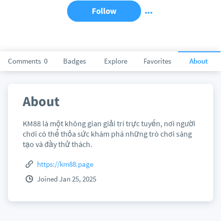
Follow
Comments
0
Badges
Explore
Favorites
About
About
KM88 là một không gian giải trí trực tuyến, nơi người
chơi có thể thỏa sức khám phá những trò chơi sáng
tạo và đầy thử thách.
https://km88.page
Joined Jan 25, 2025