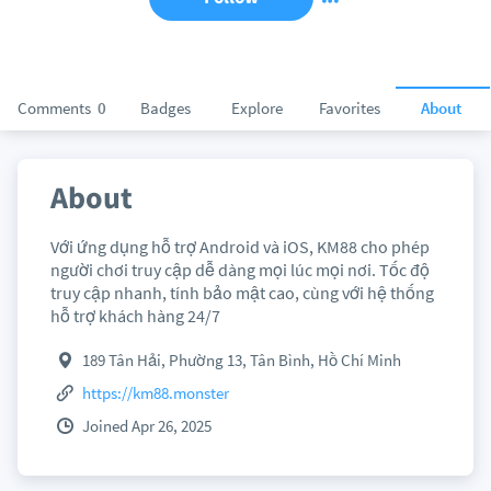
Comments
0
Badges
Explore
Favorites
About
About
Với ứng dụng hỗ trợ Android và iOS, KM88 cho phép
người chơi truy cập dễ dàng mọi lúc mọi nơi. Tốc độ
truy cập nhanh, tính bảo mật cao, cùng với hệ thống
hỗ trợ khách hàng 24/7
189 Tân Hải, Phường 13, Tân Bình, Hồ Chí Minh
https://km88.monster
Joined Apr 26, 2025