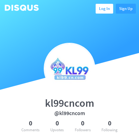
Log In
Sign Up
kl99cncom
@kl99cncom
0
0
0
0
Comments
Upvotes
Followers
Following