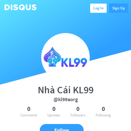
Log In
Sign Up
Nhà Cái KL99
@kl99aorg
0
0
0
0
Comments
Upvotes
Followers
Following
Follow