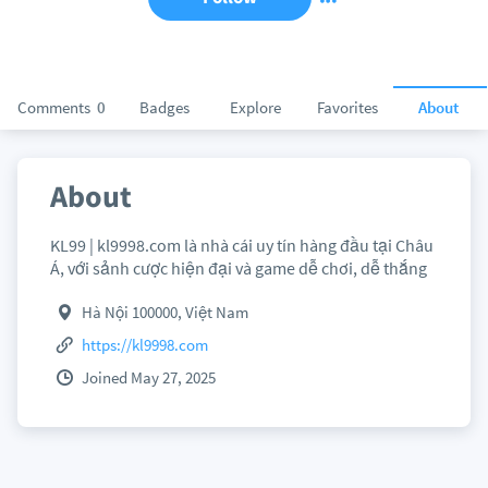
Comments
0
Badges
Explore
Favorites
About
About
KL99 | kl9998.com là nhà cái uy tín hàng đầu tại Châu
Á, với sảnh cược hiện đại và game dễ chơi, dễ thắng
Hà Nội 100000, Việt Nam
https://kl9998.com
Joined May 27, 2025