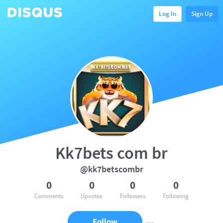
Log In
Sign Up
Kk7bets com br
@kk7betscombr
0
0
0
0
Comments
Upvotes
Followers
Following
Follow