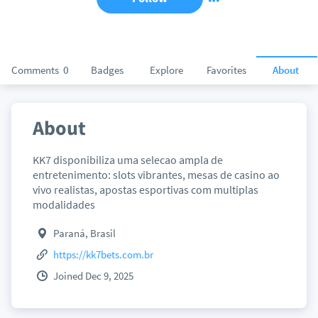
Comments
0
Badges
Explore
Favorites
About
About
KK7 disponibiliza uma selecao ampla de
entretenimento: slots vibrantes, mesas de casino ao
vivo realistas, apostas esportivas com multiplas
modalidades
Paraná, Brasil
https://kk7bets.com.br
Joined Dec 9, 2025