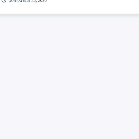
Joined Mar 25, 2026