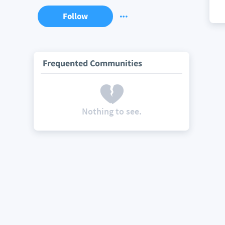
Follow
Frequented Communities
Nothing to see.