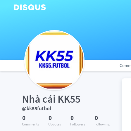
Comm
Nhà cái KK55
@kk55futbol
0
0
0
0
Comments
Upvotes
Followers
Following