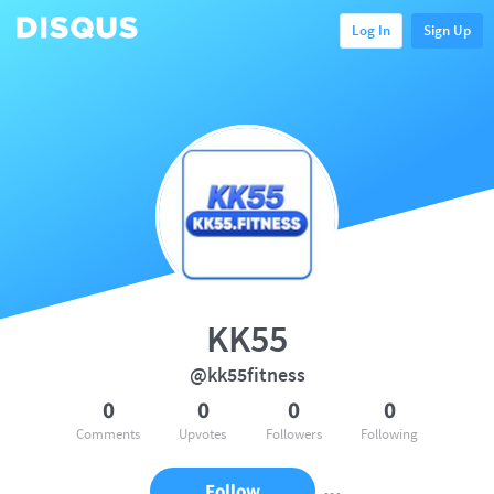
Log In
Sign Up
KK55
@kk55fitness
0
0
0
0
Comments
Upvotes
Followers
Following
Follow