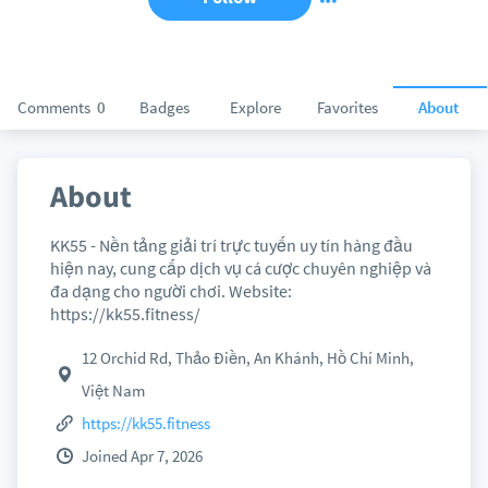
Comments
0
Badges
Explore
Favorites
About
About
KK55 - Nền tảng giải trí trực tuyến uy tín hàng đầu
hiện nay, cung cấp dịch vụ cá cược chuyên nghiệp và
đa dạng cho người chơi. Website:
https://kk55.fitness/
12 Orchid Rd, Thảo Điền, An Khánh, Hồ Chí Minh,
Việt Nam
https://kk55.fitness
Joined Apr 7, 2026