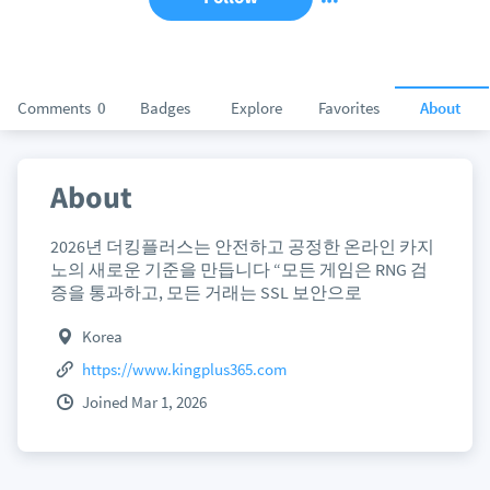
Comments
0
Badges
Explore
Favorites
About
About
2026년 더킹플러스는 안전하고 공정한 온라인 카지
노의 새로운 기준을 만듭니다 “모든 게임은 RNG 검
증을 통과하고, 모든 거래는 SSL 보안으로
Korea
https://www.kingplus365.com
Joined Mar 1, 2026