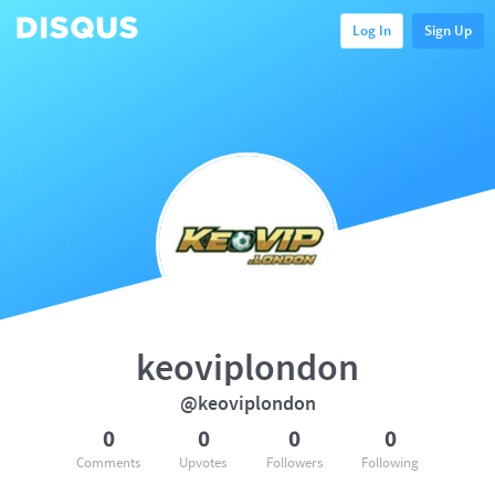
Log In
Sign Up
keoviplondon
@keoviplondon
0
0
0
0
Comments
Upvotes
Followers
Following