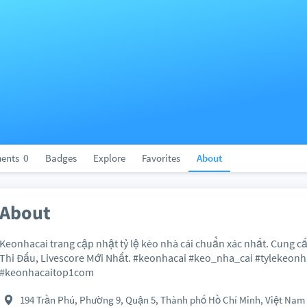
ents
0
Badges
Explore
Favorites
About
About
Keonhacai trang cập nhật tỷ lệ kèo nhà cái chuẩn xác nhất. Cung c
Thi Đấu, Livescore Mới Nhất. #keonhacai #keo_nha_cai #tylekeon
#keonhacaitop1com
194 Trần Phú, Phường 9, Quận 5, Thành phố Hồ Chí Minh, Việt Nam