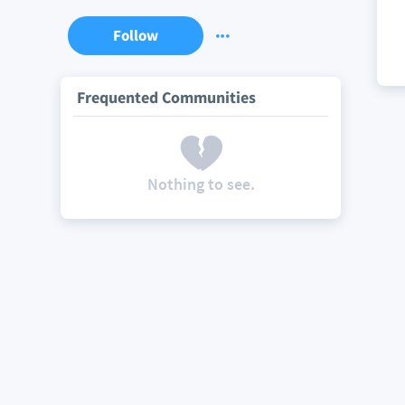
Follow
Frequented Communities
Nothing to see.