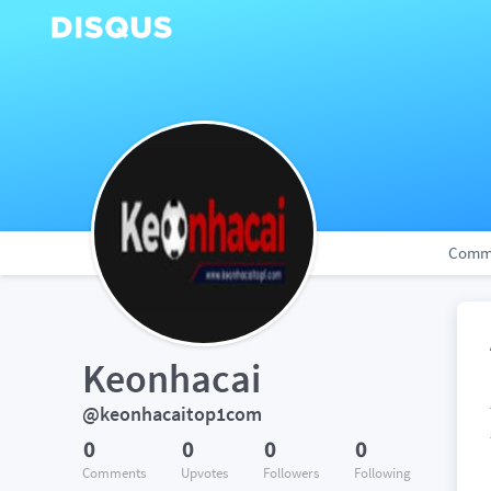
Comm
Keonhacai
@keonhacaitop1com
0
0
0
0
Comments
Upvotes
Followers
Following