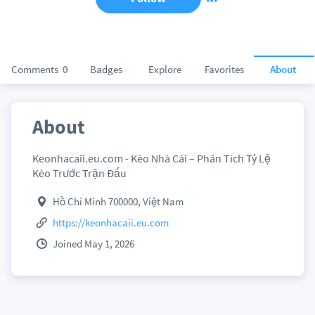
Comments
0
Badges
Explore
Favorites
About
About
Keonhacaii.eu.com - Kèo Nhà Cái – Phân Tích Tỷ Lệ
Kèo Trước Trận Đấu
Hồ Chí Minh 700000, Việt Nam
https://keonhacaii.eu.com
Joined May 1, 2026