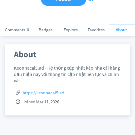
Comments
0
Badges
Explore
Favorites
About
About
Keonhacai5.ad - Hệ thống cập nhật kèo nhà cái hàng
đầu hiện nay với thông tin cập nhật liên tục và chính
xác.
https://keonhacai5.ad
Joined Mar 11, 2026