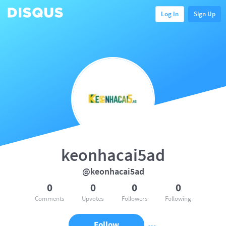
Log In
Sign Up
keonhacai5ad
@keonhacai5ad
0
0
0
0
Comments
Upvotes
Followers
Following
Follow