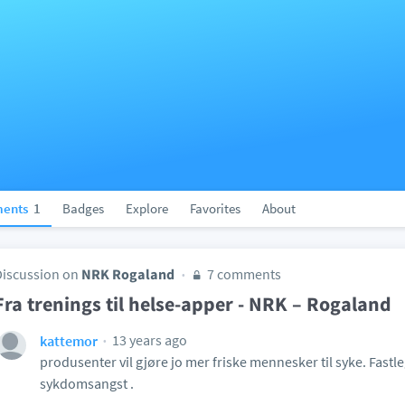
ents
1
Badges
Explore
Favorites
About
Discussion on
NRK Rogaland
7 comments
Fra trenings til helse-apper - NRK – Rogaland
13 years ago
kattemor
produsenter vil gjøre jo mer friske mennesker til syke. Fast
sykdomsangst .