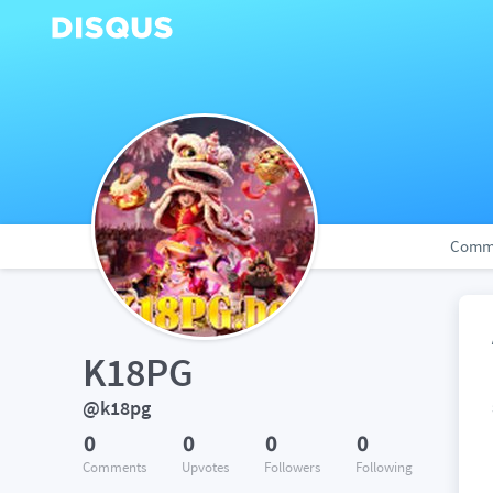
Comm
K18PG
@k18pg
0
0
0
0
Comments
Upvotes
Followers
Following