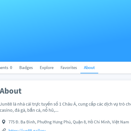
ents
0
Badges
Explore
Favorites
About
About
Jun88 là nhà cái trực tuyến số 1 Châu Á, cung cấp các dịch vụ trò ch
casino, đá gà, bắn cá, nổ hũ,...
775 Đ. Ba Đình, Phường Hưng Phú, Quận 8, Hồ Chí Minh, Việt Nam
https://jun88.gallery