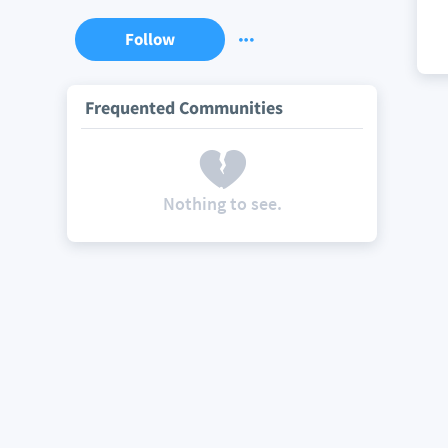
Follow
Frequented Communities
Nothing to see.