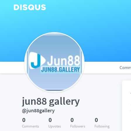
Comm
jun88 gallery
@jun88gallery
0
0
0
0
Comments
Upvotes
Followers
Following