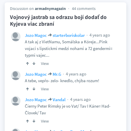
Discussion on
armadnymagazin
44 comments
Vojnový jastrab sa odrazu bojí dodať do
Kyjeva viac zbraní
4 years ago
Jozo Magoc
starterboriskolar
A tak aj z VietNamu, Somálska a Kóreje...Pink
vojaci s lipstickmi medzi nohami a 72 gendermi=
typmi vajec...
View
4 years ago
Jozo Magoc
Mr.G
A tebe, vepřo- zelo- knedlo, chýba rozum!
View
4 years ago
Jozo Magoc
Vandal
Čierny Peter Rímsky je vo Vat/ Tav I Káne= Had-
Človek/ Tav
View