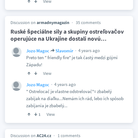
View
Discussion on
armadnymagazin
35 comments
Ruské špeciálne sily a skupiny ostreľovačov
operujúce na Ukrajine dostali novú
…
4 years ago
Jozo Magoc
Slavomir
Preto ten " friendly fire" je tak častý medzi gójmi
Západu!
View
4 years ago
Jozo Magoc
" Ostrelocač je vlastne odstrelovač"= zbabelý
zabijak na diaľku...Nemám ich rád, lebo ich spôsob
zabíjania je zbabelý...
View
1
Discussion on
AC24.cz
1 comments