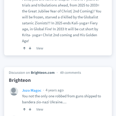
trials and tribulations ahead, from 2025 to 2033=
the Great Jubilee Year of Christ( 2nd Coming)! You
will be frozen, starved a d killed by the Globalist
satanic Zionists!!! In 2025 ends Kali-yuga= Fiery
age, in Global Fire! In 2033 It will be cut short by
Krita- yuga= Christ 2nd coming and His Golden
Age!
View
Discussion on
Brighteon.com
49 comments
Brighteon
4 years ago
Jozo Magoc
You not the only one robbed from guns shipped to
bandera zio-nazi Ukraine....
View