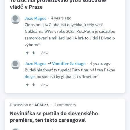
70 tisíc lidí protestovalo proti současné
vládě v Praze
4 years ago
Jozo Magoc
Židosionisti= Globalisti doyebkajú celý svet!
Nukleárna WW3 v roku 2025! Rus.Putin je súčasťou
zamordovania miliárd ludí! A hrá to Jiddiš Divadlo
výbornè!
View
4 years ago
Jozo Magoc
Vomitter Garbage
Budeš hladovať ty tupelo! Túto zimu váš ten Pekne
do.ye
. bú sionisti ký globalisti s Resetom!
View
Discussion on
AC24.cz
2 comments
Novinářka se pustila do slovenského
premiéra, ten takto zareagoval