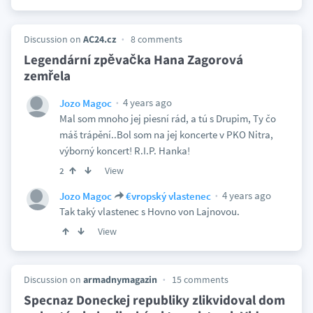
Discussion on
AC24.cz
8 comments
Legendární zpěvačka Hana Zagorová
zemřela
4 years ago
Jozo Magoc
Mal som mnoho jej piesní rád, a tú s Drupim, Ty čo
máš trápění..Bol som na jej koncerte v PKO Nitra,
výborný koncert! R.I.P. Hanka!
View
2
4 years ago
Jozo Magoc
€vropský vlastenec
Tak taký vlastenec s Hovno von Lajnovou.
View
Discussion on
armadnymagazin
15 comments
Specnaz Doneckej republiky zlikvidoval dom