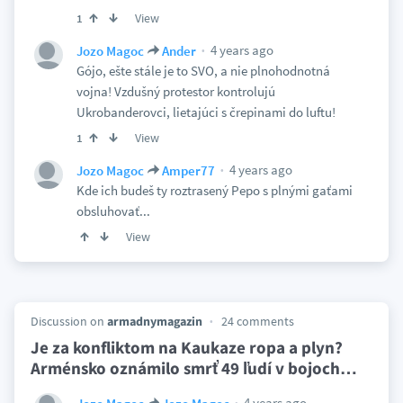
View
1
4 years ago
Jozo Magoc
Ander
Gójo, ešte stále je to SVO, a nie plnohodnotná
vojna! Vzdušný protestor kontrolujú
Ukrobanderovci, lietajúci s črepinami do luftu!
View
1
4 years ago
Jozo Magoc
Amper77
Kde ich budeš ty roztrasený Pepo s plnými gaťami
obsluhovať...
View
Discussion on
armadnymagazin
24 comments
Je za konfliktom na Kaukaze ropa a plyn?
Arménsko oznámilo smrť 49 ľudí v bojoch
…
4 years ago