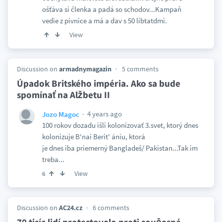
ošťáva si členka a padá so schodov...Kampaň
vedie z pivnice a má a dav s 50 libtatdmi.
View
Discussion on
armadnymagazin
5 comments
Úpadok Britského impéria. Ako sa bude
spomínať na Alžbetu II
4 years ago
Jozo Magoc
100 rokov dozadu išli kolonizovať 3.svet, ktorý dnes
kolonizuje B'nai Berit' ániu, ktorá
je dnes iba priemerný Bangladeš/ Pakistan...Tak im
treba...
View
6
Discussion on
AC24.cz
6 comments