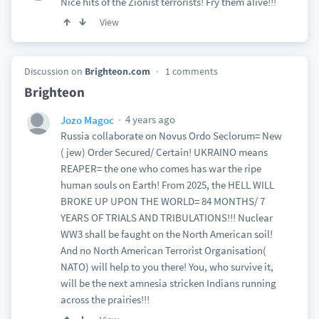
Nice hits of the Zionist terrorists! Fry them alive!!!
View
Discussion on
Brighteon.com
1 comments
Brighteon
4 years ago
Jozo Magoc
Russia collaborate on Novus Ordo Seclorum= New
( jew) Order Secured/ Certain! UKRAINO means
REAPER= the one who comes has war the ripe
human souls on Earth! From 2025, the HELL WILL
BROKE UP UPON THE WORLD= 84 MONTHS/ 7
YEARS OF TRIALS AND TRIBULATIONS!!! Nuclear
WW3 shall be faught on the North American soil!
And no North American Terrorist Organisation(
NATO) will help to you there! You, who survive it,
will be the next amnesia stricken Indians running
across the prairies!!!