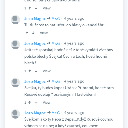
View
1
4 years ago
Jozo Magoc
Mr.G
Tu slušnost to natlučou do hlavy o kandelábr!
View
4 years ago
Jozo Magoc
Mr.G
Ješte tě zpráskaj hodně než z tobě vymlátí všechny
polské blechy Švejku! Čech a Lech, hostí hodně
blech !
View
1
4 years ago
Jozo Magoc
Mr.G
Švejku, ty budeš kopat Urán v Příbrami, kde tě tam
Rusové udelají " osvíceným" Havloidem!
View
1
4 years ago
Jozo Magoc
Mr.G
Švejkom ako ty Pepa z Depa...Když Rusové covnou,
vrhnem se na ně; a když zaútočí, couvnem...