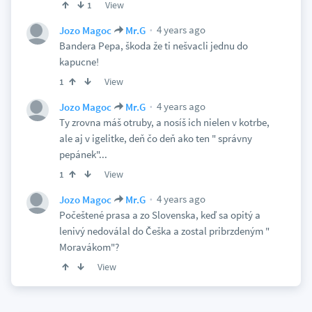
View
1
4 years ago
Jozo Magoc
Mr.G
Bandera Pepa, škoda že ti nešvacli jednu do
kapucne!
View
1
4 years ago
Jozo Magoc
Mr.G
Ty zrovna máš otruby, a nosíš ich nielen v kotrbe,
ale aj v igelitke, deň čo deň ako ten " správny
pepánek"...
View
1
4 years ago
Jozo Magoc
Mr.G
Počeštené prasa a zo Slovenska, keď sa opitý a
lenivý nedoválal do Češka a zostal pribrzdeným "
Moravákom"?
View