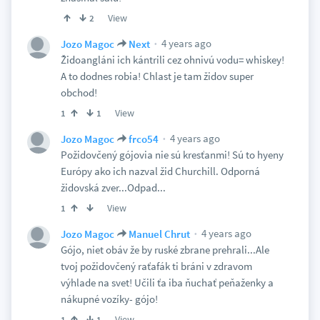
View
2
4 years ago
Jozo Magoc
Next
Židoangláni ich kántrili cez ohnivú vodu= whiskey!
A to dodnes robia! Chlast je tam židov super
obchod!
View
1
1
4 years ago
Jozo Magoc
frco54
Požidovčený gójovia nie sú kresťanmi! Sú to hyeny
Európy ako ich nazval žid Churchill. Odporná
židovská zver...Odpad...
View
1
4 years ago
Jozo Magoc
Manuel Chrut
Gójo, niet obáv že by ruské zbrane prehrali...Ale
tvoj požidovčený raťafák ti bráni v zdravom
výhlade na svet! Učili ťa iba ňuchať peňaženky a
nákupné vozíky- gójo!
View
1
1