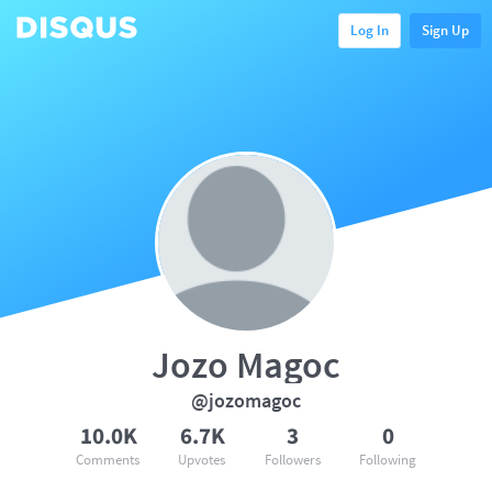
Log In
Sign Up
Jozo Magoc
@jozomagoc
10.0K
6.7K
3
0
Comments
Upvotes
Followers
Following