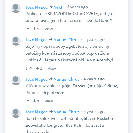
4 years ago
Jozo Magoc
Next
Rusko, to je SPRAVODLIVOSŤ VO SVETE, a zbytok
sú satanovi agenti hrajúci sa na " svetlo Božie"!!!
View
1
4 years ago
Jozo Magoc
Manuel Chrut
Gójo- vyklep si otruby z gebule a aj z príručnej
batožiny kde máš zásoby otrúb.A popros židia
Lipšica či Hegera o skutočné obilie a nie otruby!
View
1
1
4 years ago
Jozo Magoc
Manuel Chrut
Máš otruby v hlave- gójo! Za všetkým nájdeš židov,
Putin je ich porterom...
View
2
4 years ago
Jozo Magoc
Manuel Chrut
Bolo to kolektívne rozhodnutie, hlavne Ruského
židovského kongresu! Rus.Putin iba zažal a
zhasínal sálu!