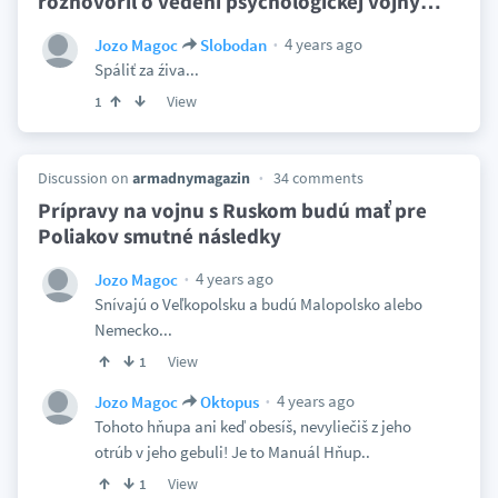
rozhovoril o vedení psychologickej vojny
…
4 years ago
Jozo Magoc
Slobodan
Spáliť za źiva...
View
1
Discussion on
armadnymagazin
34 comments
Prípravy na vojnu s Ruskom budú mať pre
Poliakov smutné následky
4 years ago
Jozo Magoc
Snívajú o Veľkopolsku a budú Malopolsko alebo
Nemecko...
View
1
4 years ago
Jozo Magoc
Oktopus
Tohoto hňupa ani keď obesíš, nevyliečiš z jeho
otrúb v jeho gebuli! Je to Manuál Hňup..
View
1