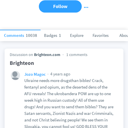
Follow
Comments
10038
Badges
1
Explore
Favorites
Abou
Discussion on
Brighteon.com
1 comments
Brighteon
4 years ago
Jozo Magoc
Ukraine needs more drugsthan bibles! Crack,
fentanyl and opium, as the deserted dens of the
AFU reveals! The ukrobandera POW are up to one
week high in Russian custody! All of them use
drugs! And you want to send them bibles? They are
Satan servants, Zionist Nazis and war Crimminals,
and not Christ believing people! We see them in
Slovakia, you cannot fool us! GOD BLESS YOUR