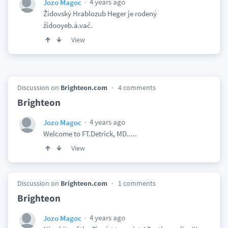
4 years ago
Jozo Magoc
Židovský Hrablozub Heger je rodený
židooyeb.á.vač.
View
Discussion on
Brighteon.com
4 comments
Brighteon
4 years ago
Jozo Magoc
Welcome to FT.Detrick, MD.....
View
Discussion on
Brighteon.com
1 comments
Brighteon
4 years ago
Jozo Magoc