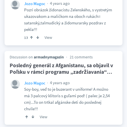
4 years ago
Jozo Magoc
Pozri obrázok židonacistu Zelenského, s vystretým
ukazovakom a malíčkom na oboch rukách=
satanský,talmudický a židomurarsky pozdrav z
pekla!!!
View
13
Discussion on
armadnymagazin
21 comments
Posledný generál z Afganistanu, sa objavil v
Poľsku v rámci programu „zadržiavania“
…
4 years ago
Jozo Magoc
Soy-boy, veď to je buzerant v uniforme! A možno
má 3 palcový klitoris s guľami pod! ( palec je 2,54
cm)...To on trtkal afgánske deti do poslednej
chvíle!!!
View