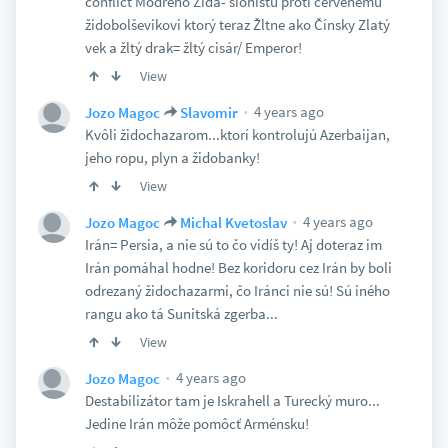
conflict Modrého Žida- sionistu proti červenému
židobolševikovi ktorý teraz Žltne ako Čínsky Zlatý
vek a žltý drak= žltý cisár/ Emperor!
View
4 years ago
Jozo Magoc
Slavomir
Kvôli židochazarom...ktorí kontrolujú Azerbaijan,
jeho ropu, plyn a židobanky!
View
4 years ago
Jozo Magoc
Michal Kvetoslav
Irán= Persia, a nie sú to čo vidíš ty! Aj doteraz im
Irán pomáhal hodne! Bez koridoru cez Irán by boli
odrezaný židochazarmi, čo Iránci nie sú! Sú iného
rangu ako tá Sunitská zgerba...
View
4 years ago
Jozo Magoc
Destabilizátor tam je Iskrahell a Turecký muro...
Jedine Irán môže pomôcť Arménsku!