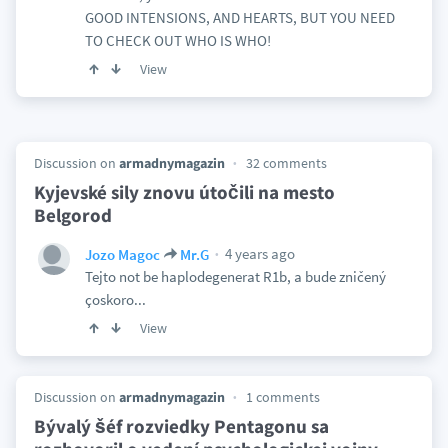
GOOD INTENSIONS, AND HEARTS, BUT YOU NEED
TO CHECK OUT WHO IS WHO!
View
Discussion on
armadnymagazin
32 comments
Kyjevské sily znovu útočili na mesto
Belgorod
4 years ago
Jozo Magoc
Mr.G
Tejto not be haplodegenerat R1b, a bude zničený
çoskoro...
View
Discussion on
armadnymagazin
1 comments
Bývalý šéf rozviedky Pentagonu sa