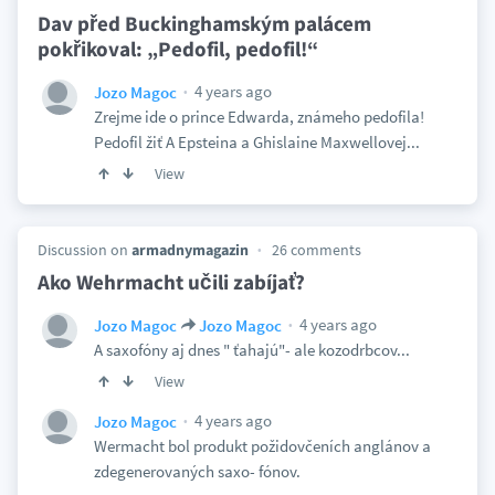
Dav před Buckinghamským palácem
pokřikoval: „Pedofil, pedofil!“
4 years ago
Jozo Magoc
Zrejme ide o prince Edwarda, známeho pedofila!
Pedofil žiť A Epsteina a Ghislaine Maxwellovej...
View
Discussion on
armadnymagazin
26 comments
Ako Wehrmacht učili zabíjať?
4 years ago
Jozo Magoc
Jozo Magoc
A saxofóny aj dnes " ťahajú"- ale kozodrbcov...
View
4 years ago
Jozo Magoc
Wermacht bol produkt požidovčeních anglánov a
zdegenerovaných saxo- fónov.