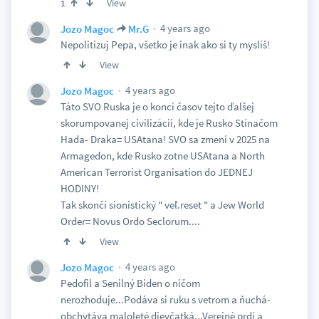
View
1
4 years ago
Jozo Magoc
Mr.G
Nepolitizuj Pepa, všetko je inak ako si ty myslíš!
View
4 years ago
Jozo Magoc
Táto SVO Ruska je o koncí časov tejto ďalšej
skorumpovanej civilizácii, kde je Rusko Stínačom
Hada- Draka= USAtana! SVO sa zmení v 2025 na
Armagedon, kde Rusko zotne USAtana a North
American Terrorist Organisation do JEDNEJ
HODINY!
Tak skončí sionistický " veľ.reset " a Jew World
Order= Novus Ordo Seclorum....
View
4 years ago
Jozo Magoc
Pedofil a Senilný Biden o ničom
nerozhoduje...Podáva si ruku s vetrom a ňuchá-
obchytáva maloleté dievčatká...Verejnè prdí a