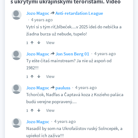
s ukrytými ukrajinskými teroristami. Video
Jozo Magoc
Anti-retardation League
4 years ago
Vytri si s tým riť,blbeček....v 2025 ideš do nebíčka a
žiadna burza už nebude, tupelo!
View
1
4 years ago
Jozo Magoc
Jon Sven Berg 01
Ty ešte čítaš mainstream? Ja nie už aspoň od
1982!!!
View
1
4 years ago
Jozo Magoc
pauluss
Tchorčok, Naďfas a Čaptavá koza z Kozieho paláca
budú verejne popravený....
View
1
4 years ago
Jozo Magoc
Nasadil by som na Ukrofašistov ruský Solncepëk, a
upiekol ich zaživa!!!