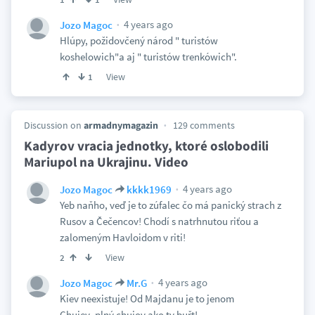
4 years ago
Jozo Magoc
Hlúpy, požidovčený národ " turistów
koshelowich"a aj " turistów trenkówich".
View
1
Discussion on
armadnymagazin
129 comments
Kadyrov vracia jednotky, ktoré oslobodili
Mariupol na Ukrajinu. Video
4 years ago
Jozo Magoc
kkkk1969
Yeb naňho, veď je to zúfalec čo má panický strach z
Rusov a Čečencov! Chodí s natrhnutou riťou a
zalomeným Havloidom v riti!
View
2
4 years ago
Jozo Magoc
Mr.G
Kiev neexistuje! Od Majdanu je to jenom
Chujev..plný chujov ako ty buřt!