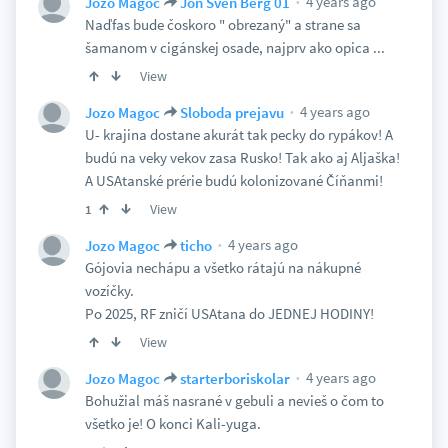
4 years ago
Jozo Magoc
Jon Sven Berg 01
Naďfas bude čoskoro " obrezaný" a strane sa
šamanom v cigánskej osade, najprv ako opica ...
View
4 years ago
Jozo Magoc
Sloboda prejavu
U- krajina dostane akurát tak pecky do rypákov! A
budú na veky vekov zasa Rusko! Tak ako aj Aljaška!
A USAtanské prérie budú kolonizované Číňanmi!
View
1
4 years ago
Jozo Magoc
ticho
Gójovia nechápu a všetko rátajú na nákupné
vozíčky.
Po 2025, RF zničí USAtana do JEDNEJ HODINY!
View
4 years ago
Jozo Magoc
starterboriskolar
Bohužial máš nasrané v gebuli a nevieš o čom to
všetko je! O konci Kali-yuga.