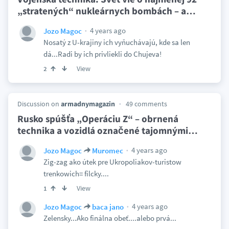
„stratených“ nukleárnych bombách – a
…
4 years ago
Jozo Magoc
Nosatý z U-krajiny ich vyňuchávajú, kde sa len
dá...Radi by ich privliekli do Chujeva!
View
2
Discussion on
armadnymagazin
49 comments
Rusko spúšťa „Operáciu Z“ – obrnená
technika a vozidlá označené tajomnými
…
4 years ago
Jozo Magoc
Muromec
Zig-zag ako útek pre Ukropoliakov-turistow
trenkowich= filcky....
View
1
4 years ago
Jozo Magoc
baca jano
Zelensky...Ako finálna obeť....alebo prvá...