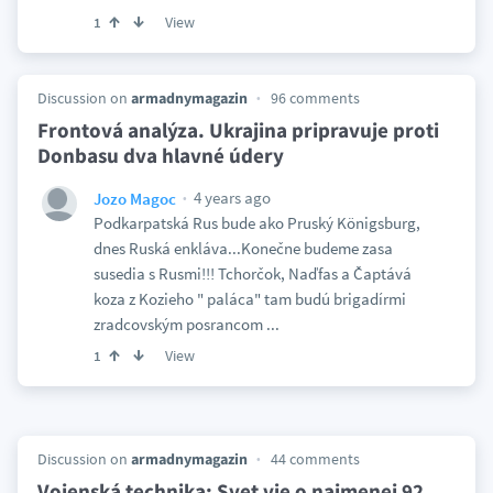
View
1
Discussion on
armadnymagazin
96 comments
Frontová analýza. Ukrajina pripravuje proti
Donbasu dva hlavné údery
4 years ago
Jozo Magoc
Podkarpatská Rus bude ako Pruský Königsburg,
dnes Ruská enkláva...Konečne budeme zasa
susedia s Rusmi!!! Tchorčok, Naďfas a Čaptává
koza z Kozieho " paláca" tam budú brigadírmi
zradcovským posrancom ...
View
1
Discussion on
armadnymagazin
44 comments
Vojenská technika: Svet vie o najmenej 92