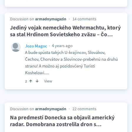
Discussion on
armadnymagazin
14 comments
Jediný vojak nemeckého Wehrmachtu, ktorý
sa stal Hrdinom Sovietskeho zväzu – čo
…
4 years ago
Jozo Magoc
A bude spústa takých U-krajincov, Slovákov,
Čechov, Chorvátov a Slovincov-prebehnú na druhú
stranu! A možno aj pozidovčený Turisti
Koshelowi....
View
2
Discussion on
armadnymagazin
22 comments
Na predmestí Donecka sa objavil americký
radar. Domobrana zostrelila dron s
…