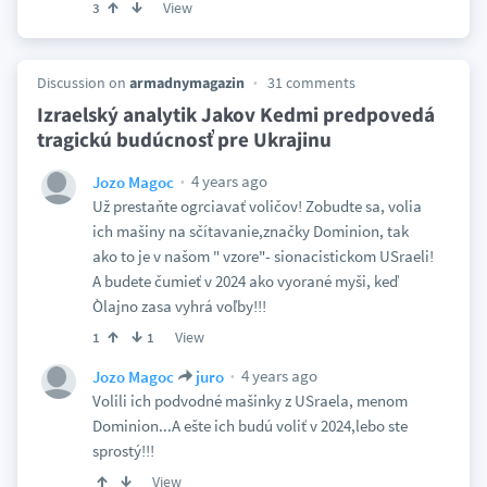
View
3
Discussion on
armadnymagazin
31 comments
Izraelský analytik Jakov Kedmi predpovedá
tragickú budúcnosť pre Ukrajinu
4 years ago
Jozo Magoc
Už prestaňte ogrciavať voličov! Zobudte sa, volia
ich mašiny na sčítavanie,značky Dominion, tak
ako to je v našom " vzore"- sionacistickom USraeli!
A budete čumieť v 2024 ako vyorané myši, keď
Òlajno zasa vyhrá voľby!!!
View
1
1
4 years ago
Jozo Magoc
juro
Volili ich podvodné mašinky z USraela, menom
Dominion...A ešte ich budú voliť v 2024,lebo ste
sprostý!!!
View