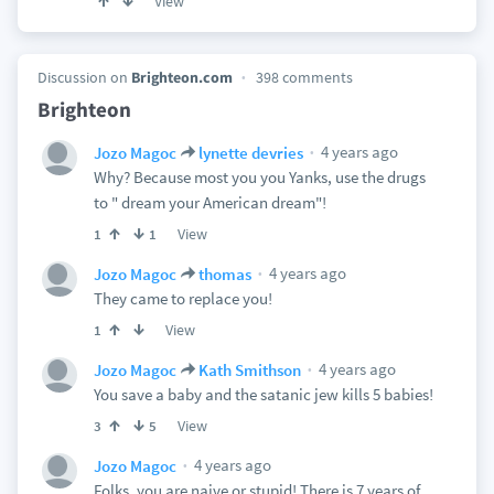
View
Discussion on
Brighteon.com
398 comments
Brighteon
4 years ago
Jozo Magoc
lynette devries
Why? Because most you you Yanks, use the drugs
to " dream your American dream"!
View
1
1
4 years ago
Jozo Magoc
thomas
They came to replace you!
View
1
4 years ago
Jozo Magoc
Kath Smithson
You save a baby and the satanic jew kills 5 babies!
View
3
5
4 years ago
Jozo Magoc
Folks, you are naive or stupid! There is 7 years of