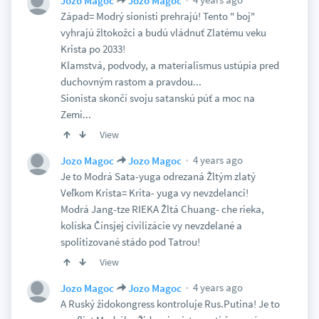
Jozo Magoc
Jozo Magoc
Západ= Modrý sionisti prehrajú! Tento " boj"
vyhrajú žltokožci a budú vládnuť Zlatému veku
Krista po 2033!
Klamstvá, podvody, a materialismus ustúpia pred
duchovným rastom a pravdou...
Sionista skončí svoju satanskú púť a moc na
Zemi...
View
4 years ago
Jozo Magoc
Jozo Magoc
Je to Modrá Sata-yuga odrezaná Žltým zlatý
Veľkom Krista= Krita- yuga vy nevzdelanci!
Modrá Jang-tze RIEKA Žltá Chuang- che rieka,
kolíska Čínsjej civilizácie vy nevzdelané a
spolitizované stádo pod Tatrou!
View
4 years ago
Jozo Magoc
Jozo Magoc
A Ruský židokongress kontroluje Rus.Putina! Je to