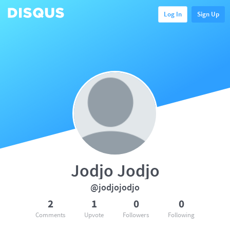
Log In
Sign Up
Jodjo Jodjo
@jodjojodjo
2
1
0
0
Comments
Upvote
Followers
Following