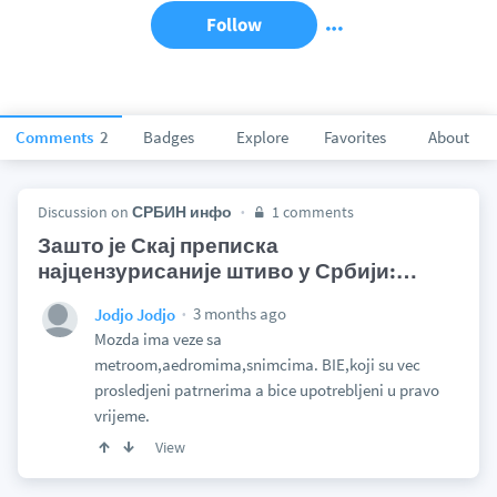
Follow
Comments
2
Badges
Explore
Favorites
About
Discussion on
СРБИН инфо
1 comments
Зашто је Скај преписка
најцензурисаније штиво у Србији:
…
3 months ago
Jodjo Jodjo
Mozda ima veze sa
metroom,aedromima,snimcima. BIE,koji su vec
prosledjeni patrnerima a bice upotrebljeni u pravo
vrijeme.
View