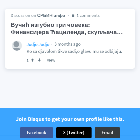
Discussion on
СРБИН инфо
1 comments
Вучић изгубио три човека:
Финансијера Ћациленда, скупљача
…
3 months ago
Jodjo Jodjo
Ko sa djavolom tikve sadi,o glavu mu se odbijaju.
View
1
Join Disqus to get your own profile like this.
Facebook
X (Twitter)
Email