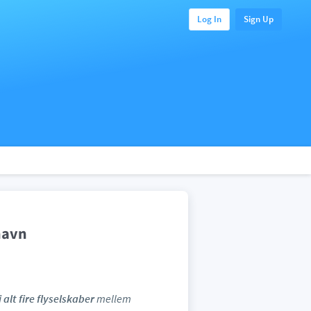
Log In
Sign Up
havn
i alt fire flyselskaber
mellem