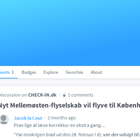
ents
1
Badges
Explore
Favorites
About
Discussion on
CHECK-IN.dk
1 comments
Nyt Mellemøsten-flyselskab vil flyve til Køben
2 months ago
Jacob la Cour
Prøv lige at læse korrektur en ekstra gang....
"
Før Irankrigen brød ud den 28. februar i år,
var der udsigt til 