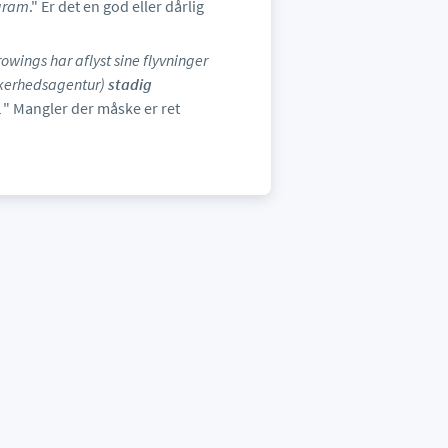
ogram
." Er det en god eller dårlig
wings har aflyst sine flyvninger
kkerhedsagentur)
stadig
.
" Mangler der måske er ret