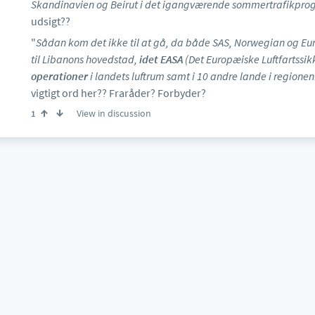
Skandinavien og Beirut i det igangværende sommertrafikpr
udsigt??
"
Sådan kom det ikke til at gå, da både SAS, Norwegian og Euro
til Libanons hovedstad,
idet EASA
(Det Europæiske Luftfartssi
operationer
i landets luftrum samt i 10 andre lande i regionen
vigtigt ord her?? Fraråder? Forbyder?
View in discussion
1