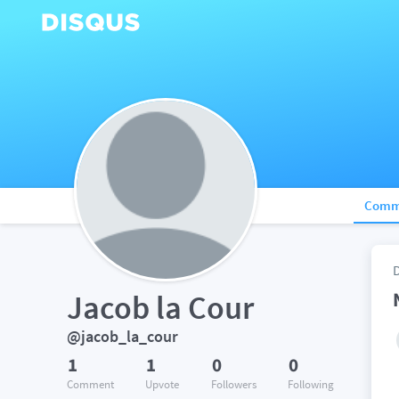
Comm
Jacob la Cour
@jacob_la_cour
1
1
0
0
Comment
Upvote
Followers
Following