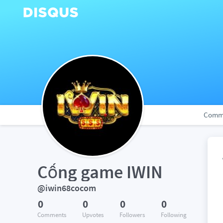
Comm
Cổng game IWIN
@iwin68cocom
0
0
0
0
Comments
Upvotes
Followers
Following