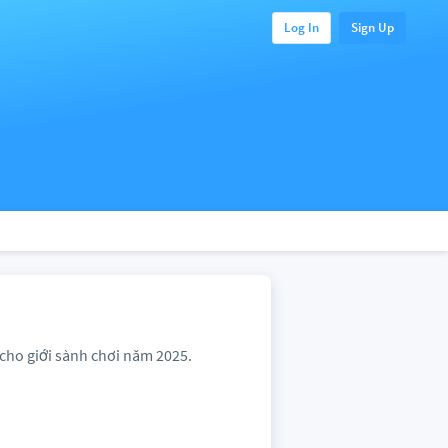
Log In
Sign Up
 cho giới sành chơi năm 2025.