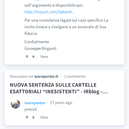
sull'argomento è disponibile qui:
http://tinyurl.com/5qkwvh
.
Per una consulenza legale sul caso specifico La
invito invece a rivolgersi a un avvocato di Sua
fiducia.
Cordialmente
Giuseppe Briganti
View
Discussion on
Iusreporter.it
1 comments
NUOVA SENTENZA SULLE CARTELLE
ESATTORIALI “INESISTENTI” - IRblog -
…
17 years ago
iusreporter
prova2
View