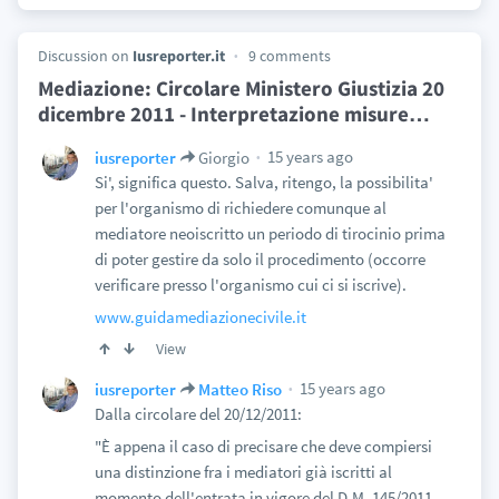
Discussion on
Iusreporter.it
9 comments
Mediazione: Circolare Ministero Giustizia 20
dicembre 2011 - Interpretazione misure
…
15 years ago
iusreporter
Giorgio
Si', significa questo. Salva, ritengo, la possibilita'
per l'organismo di richiedere comunque al
mediatore neoiscritto un periodo di tirocinio prima
di poter gestire da solo il procedimento (occorre
verificare presso l'organismo cui ci si iscrive).
www.guidamediazionecivile.it
View
15 years ago
iusreporter
Matteo Riso
Dalla circolare del 20/12/2011:
"È appena il caso di precisare che deve compiersi
una distinzione fra i mediatori già iscritti al
momento dell'entrata in vigore del D.M. 145/2011