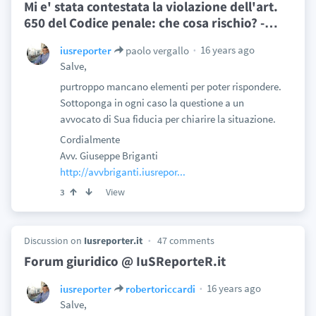
Mi e' stata contestata la violazione dell'art.
650 del Codice penale: che cosa rischio? -
…
16 years ago
iusreporter
paolo vergallo
Salve,
purtroppo mancano elementi per poter rispondere.
Sottoponga in ogni caso la questione a un
avvocato di Sua fiducia per chiarire la situazione.
Cordialmente
Avv. Giuseppe Briganti
http://avvbriganti.iusrepor...
View
3
Discussion on
Iusreporter.it
47 comments
Forum giuridico @ IuSReporteR.it
16 years ago
iusreporter
robertoriccardi
Salve,