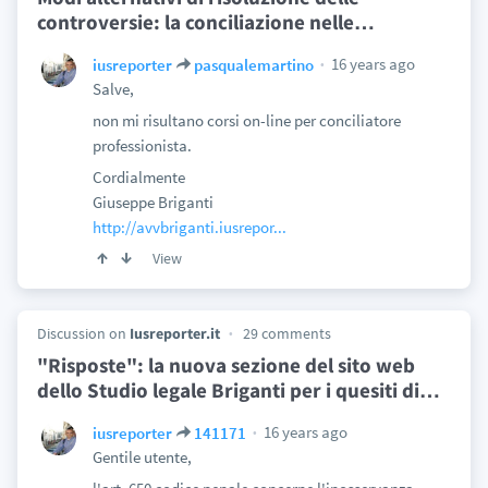
controversie: la conciliazione nelle
…
16 years ago
iusreporter
pasqualemartino
Salve,
non mi risultano corsi on-line per conciliatore
professionista.
Cordialmente
Giuseppe Briganti
http://avvbriganti.iusrepor...
View
Discussion on
Iusreporter.it
29 comments
"Risposte": la nuova sezione del sito web
dello Studio legale Briganti per i quesiti di
…
16 years ago
iusreporter
141171
Gentile utente,