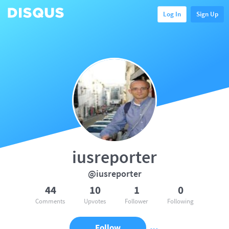
Log In
Sign Up
iusreporter
@iusreporter
44
10
1
0
Comments
Upvotes
Follower
Following
Follow