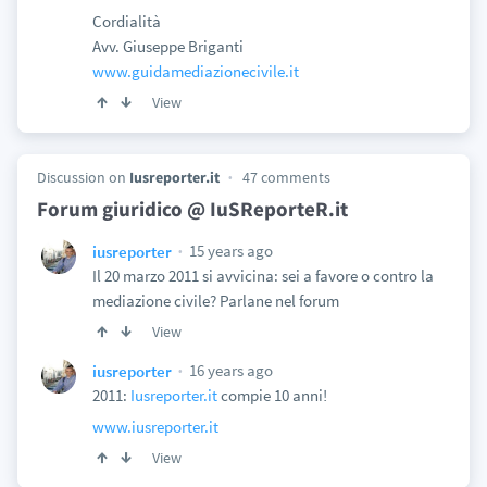
Cordialità
Avv. Giuseppe Briganti
www.guidamediazionecivile.it
View
Discussion on
Iusreporter.it
47 comments
Forum giuridico @ IuSReporteR.it
15 years ago
iusreporter
Il 20 marzo 2011 si avvicina: sei a favore o contro la
mediazione civile? Parlane nel forum
View
16 years ago
iusreporter
2011:
Iusreporter.it
compie 10 anni!
www.iusreporter.it
View