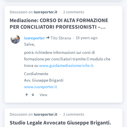
Discussion on
Iusreporter.it
2 comments
Mediazione: CORSO DI ALTA FORMAZIONE
PER CONCILIATORI PROFESSIONISTI –
…
16 years ago
iusreporter
Tito Sbrana
Salve,
potrà richiedere informazioni sui corsi di
formazione per conciliatori tramite il modulo che
trova su
www.guidamediazionecivile.it
.
Cordialmente
Avv. Giuseppe Briganti
www.iusreporter.it
View
Discussion on
Iusreporter.it
2 comments
Studio Legale Avvocato Giuseppe Briganti.