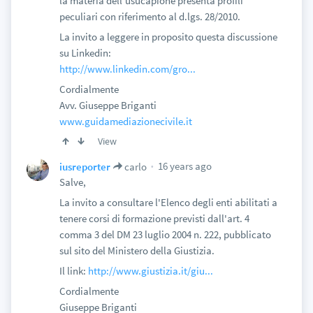
la materia dell'usucapione presenta profili
peculiari con riferimento al d.lgs. 28/2010.
La invito a leggere in proposito questa discussione
su Linkedin:
http://www.linkedin.com/gro...
Cordialmente
Avv. Giuseppe Briganti
www.guidamediazionecivile.it
View
16 years ago
iusreporter
carlo
Salve,
La invito a consultare l'Elenco degli enti abilitati a
tenere corsi di formazione previsti dall'art. 4
comma 3 del DM 23 luglio 2004 n. 222, pubblicato
sul sito del Ministero della Giustizia.
Il link:
http://www.giustizia.it/giu...
Cordialmente
Giuseppe Briganti