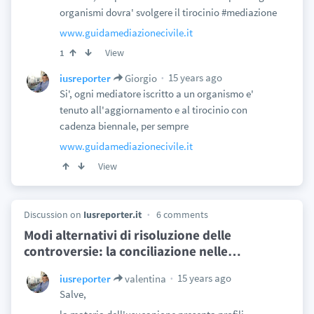
organismi dovra' svolgere il tirocinio #mediazione
www.guidamediazionecivile.it
View
1
15 years ago
iusreporter
Giorgio
Si', ogni mediatore iscritto a un organismo e'
tenuto all'aggiornamento e al tirocinio con
cadenza biennale, per sempre
www.guidamediazionecivile.it
View
Discussion on
Iusreporter.it
6 comments
Modi alternativi di risoluzione delle
controversie: la conciliazione nelle
…
15 years ago
iusreporter
valentina
Salve,