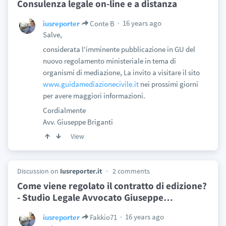
Consulenza legale on-line e a distanza
16 years ago
iusreporter
Conte B
Salve,
considerata l'imminente pubblicazione in GU del
nuovo regolamento ministeriale in tema di
organismi di mediazione, La invito a visitare il sito
www.guidamediazionecivile.it
nei prossimi giorni
per avere maggiori informazioni.
Cordialmente
Avv. Giuseppe Briganti
View
Discussion on
Iusreporter.it
2 comments
Come viene regolato il contratto di edizione?
- Studio Legale Avvocato Giuseppe
…
16 years ago
iusreporter
Fakkio71