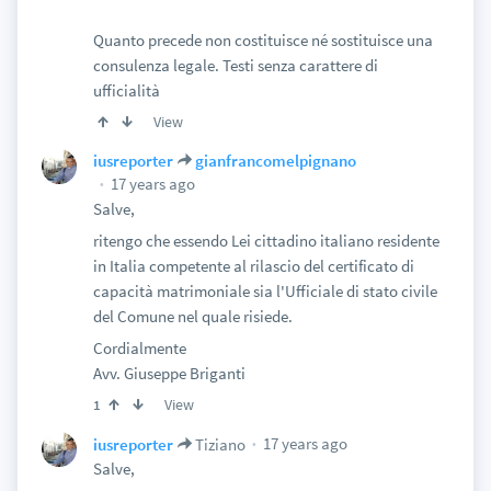
Quanto precede non costituisce né sostituisce una
consulenza legale. Testi senza carattere di
ufficialità
View
iusreporter
gianfrancomelpignano
17 years ago
Salve,
ritengo che essendo Lei cittadino italiano residente
in Italia competente al rilascio del certificato di
capacità matrimoniale sia l'Ufficiale di stato civile
del Comune nel quale risiede.
Cordialmente
Avv. Giuseppe Briganti
View
1
17 years ago
iusreporter
Tiziano
Salve,