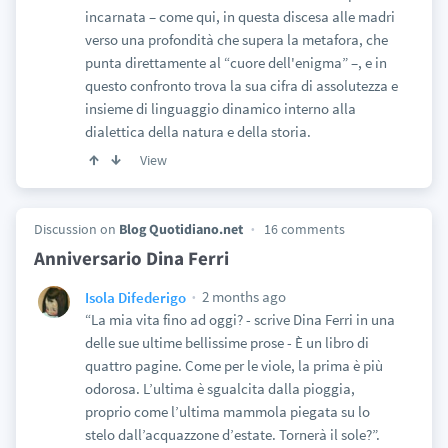
incarnata – come qui, in questa discesa alle madri
verso una profondità che supera la metafora, che
punta direttamente al “cuore dell'enigma” –, e in
questo confronto trova la sua cifra di assolutezza e
insieme di linguaggio dinamico interno alla
dialettica della natura e della storia.
View
Discussion on
Blog Quotidiano.net
16 comments
Anniversario Dina Ferri
2 months ago
Isola Difederigo
“La mia vita fino ad oggi? - scrive Dina Ferri in una
delle sue ultime bellissime prose - È un libro di
quattro pagine. Come per le viole, la prima è più
odorosa. L’ultima è sgualcita dalla pioggia,
proprio come l’ultima mammola piegata su lo
stelo dall’acquazzone d’estate. Tornerà il sole?”.