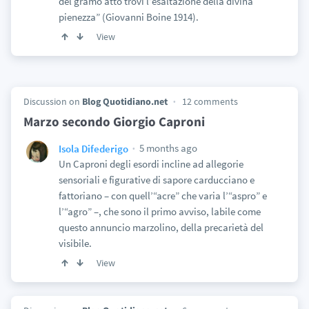
del gramo atto trovi l’esaltazione della divina
pienezza” (Giovanni Boine 1914).
View
Discussion on
Blog Quotidiano.net
12 comments
Marzo secondo Giorgio Caproni
5 months ago
Isola Difederigo
Un Caproni degli esordi incline ad allegorie
sensoriali e figurative di sapore carducciano e
fattoriano – con quell’“acre” che varia l’“aspro” e
l’“agro” –, che sono il primo avviso, labile come
questo annuncio marzolino, della precarietà del
visibile.
View