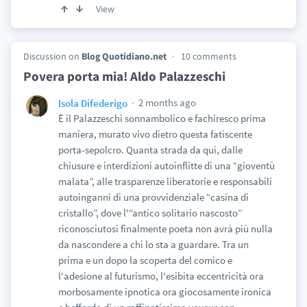
View
Discussion on
Blog Quotidiano.net
10 comments
Povera porta mia! Aldo Palazzeschi
2 months ago
Isola Difederigo
È il Palazzeschi sonnambolico e fachiresco prima
maniera, murato vivo dietro questa fatiscente
porta-sepolcro. Quanta strada da qui, dalle
chiusure e interdizioni autoinflitte di una “gioventù
malata”, alle trasparenze liberatorie e responsabili
autoinganni di una provvidenziale “casina di
cristallo”, dove l'“antico solitario nascosto”
riconosciutosi finalmente poeta non avrà più nulla
da nascondere a chi lo sta a guardare. Tra un
prima e un dopo la scoperta del comico e
l'adesione al futurismo, l'esibita eccentricità ora
morbosamente ipnotica ora giocosamente ironica