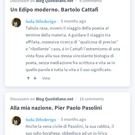
Discussion on
Blog Quotidiano.net
6 comments
Un Edipo moderno. Bartolo Cattafi
5 months ago
Isola Difederigo
Tabula rasa, ovvero il viaggio della poesia al
termine della materia. A guidare il viaggio tra
affilata, ossessiva ricerca di “qualcosa di preciso”
e “ribollente” caos, è in Cattafi l’estremismo di una
vista fissa alla sua stessa vincolante biologia di
poeta, senza mediazione fra scrittura e vita se in
quelle parole è tutta la vita e il suo significato.
View
Discussion on
Blog Quotidiano.net
16 comments
Alla mia nazione. Pier Paolo Pasolini
5 months ago
Isola Difederigo
Anche la vena civile di Pasolini, la sua rabbia, il
suo odio borghese, obbedisce ad un io lirico