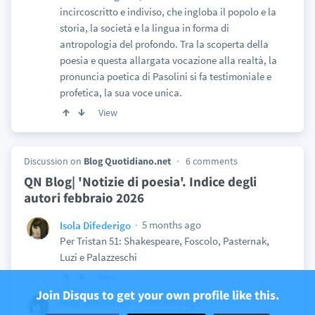
incircoscritto e indiviso, che ingloba il popolo e la
storia, la società e la lingua in forma di
antropologia del profondo. Tra la scoperta della
poesia e questa allargata vocazione alla realtà, la
pronuncia poetica di Pasolini si fa testimoniale e
profetica, la sua voce unica.
View
Discussion on
Blog Quotidiano.net
6 comments
QN Blog| 'Notizie di poesia'. Indice degli
autori febbraio 2026
5 months ago
Isola Difederigo
Per Tristan 51: Shakespeare, Foscolo, Pasternak,
Luzi e Palazzeschi
View
Join Disqus to get your own profile like this.
5 months ago
Isola Difederigo