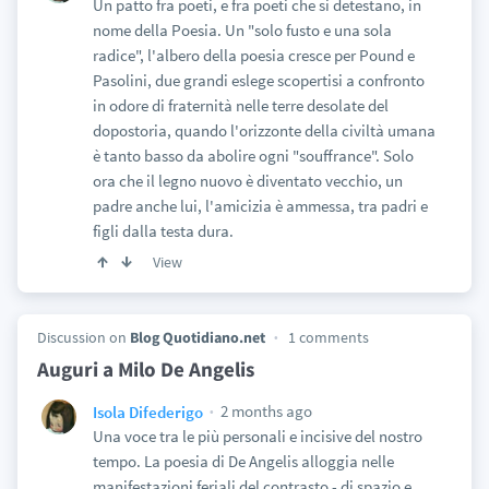
Un patto fra poeti, e fra poeti che si detestano, in
nome della Poesia. Un "solo fusto e una sola
radice", l'albero della poesia cresce per Pound e
Pasolini, due grandi eslege scopertisi a confronto
in odore di fraternità nelle terre desolate del
dopostoria, quando l'orizzonte della civiltà umana
è tanto basso da abolire ogni "souffrance". Solo
ora che il legno nuovo è diventato vecchio, un
padre anche lui, l'amicizia è ammessa, tra padri e
figli dalla testa dura.
View
Discussion on
Blog Quotidiano.net
1 comments
Auguri a Milo De Angelis
2 months ago
Isola Difederigo
Una voce tra le più personali e incisive del nostro
tempo. La poesia di De Angelis alloggia nelle
manifestazioni feriali del contrasto - di spazio e