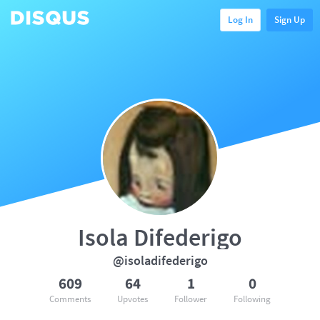
Log In
Sign Up
Isola Difederigo
@isoladifederigo
609
64
1
0
Comments
Upvotes
Follower
Following