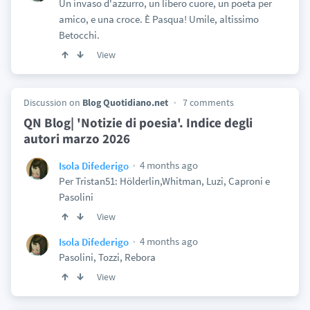
Un invaso d'azzurro, un libero cuore, un poeta per
amico, e una croce. È Pasqua! Umile, altissimo
Betocchi.
View
Discussion on
Blog Quotidiano.net
7 comments
QN Blog| 'Notizie di poesia'. Indice degli
autori marzo 2026
4 months ago
Isola Difederigo
Per Tristan51: Hölderlin,Whitman, Luzi, Caproni e
Pasolini
View
4 months ago
Isola Difederigo
Pasolini, Tozzi, Rebora
View