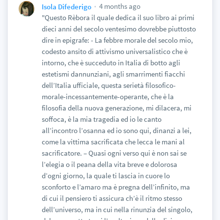
4 months ago
Isola Difederigo
"Questo Rèbora il quale dedica il suo libro ai primi
dieci anni del secolo ventesimo dovrebbe piuttosto
dire in epigrafe: - La febbre morale del secolo mio,
codesto ansito di attivismo universalistico che è
intorno, che è succeduto in Italia di botto agli
estetismi dannunziani, agli smarrimenti fiacchi
dell’Italia ufficiale, questa serietà filosofico-
morale-incessantemente-operante, che è la
filosofia della nuova generazione, mi dilacera, mi
soffoca, è la mia tragedia ed io le canto
all’incontro l’osanna ed io sono qui, dinanzi a lei,
come la vittima sacrificata che lecca le mani al
sacrificatore. – Quasi ogni verso qui è non sai se
l’elegia o il peana della vita breve e dolorosa
d’ogni giorno, la quale ti lascia in cuore lo
sconforto e l’amaro ma è pregna dell’infinito, ma
di cui il pensiero ti assicura ch’è il ritmo stesso
dell’universo, ma in cui nella rinunzia del singolo,