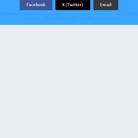
Foscolo, Luzi, Palazzeschi, Ungaretti
Facebook
X (Twitter)
Email
View
The web’s community of communities
Disqus © 2026
Company
Help
Terms
Have an account? Log in.
Privacy
Cookie Preferences
Add Disqus to your site
Discussion on
Blog Quotidiano.net
12 comments
L’oscura gioia. Mario Luzi
6 months ago
Isola Difederigo
Tra gli spazi siderali della prediletta iconografia
gotica e le ascendenze metafisiche novecentesche
di un Pascoli e di un Montale, il “tu” amoroso
cavalcantiano e religioso messo in scena da Luzi in
questo suo irripetibile canzoniere s’avvia a
prendere il volo dalle macerie della guerra e di una
convulsa soggettività, verso quel varco di
desiderio immaginativo ed esistenziale che resterà
la cifra inconfondibile del poiein luziano. Qui
l’ombra, il vento, gli alberi, l’erba, l’intermittente
luminosità di una lucciola, assistono l’avvento nel