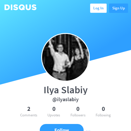
Log In
Sign Up
Ilya Slabiy
@ilyaslabiy
2
0
0
0
Comments
Upvotes
Followers
Following
Follow