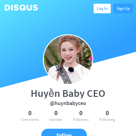
Log In
Sign Up
Huyền Baby CEO
@huynbabyceo
0
0
0
0
Comments
Upvotes
Followers
Following
Follow