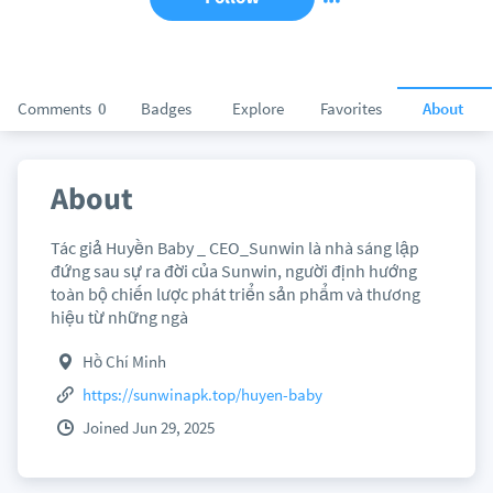
Comments
0
Badges
Explore
Favorites
About
About
Tác giả Huyền Baby _ CEO_Sunwin là nhà sáng lập
đứng sau sự ra đời của Sunwin, người định hướng
toàn bộ chiến lược phát triển sản phẩm và thương
hiệu từ những ngà
Hồ Chí Minh
https://sunwinapk.top/huyen-baby
Joined Jun 29, 2025