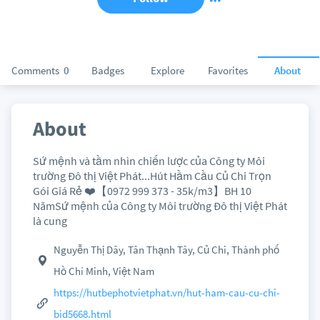
Comments
0
Badges
Explore
Favorites
About
About
Sứ mệnh và tầm nhìn chiến lược của Công ty Môi
trường Đô thị Việt Phát...Hút Hầm Cầu Củ Chi Trọn
Gói Giá Rẻ ❤️【0972 999 373 - 35k/m3】BH 10
NămSứ mệnh của Công ty Môi trường Đô thị Việt Phát
là cung
Nguyễn Thị Dây, Tân Thạnh Tây, Củ Chi, Thành phố
Hồ Chí Minh, Việt Nam
https://hutbephotvietphat.vn/hut-ham-cau-cu-chi-
bid5668.html