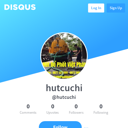
Log In
Sign Up
hutcuchi
@hutcuchi
0
0
0
0
Comments
Upvotes
Followers
Following
Follow