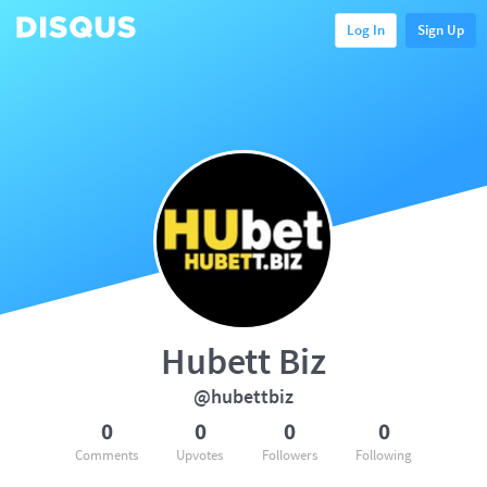
Log In
Sign Up
Hubett Biz
@hubettbiz
0
0
0
0
Comments
Upvotes
Followers
Following