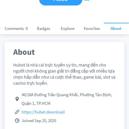
Comments
0
Badges
Explore
Favorites
About
About
Hubet là nhà cái trực tuyến uy tín, mang đến cho
người chơi không gian giải trí đẳng cấp với nhiều lựa
chọn hấp dẫn như cá cược thể thao, game bài, slot và
casino trực tuyến.
46/18A Đường Trần Quang Khải, Phường Tân Định,
Quận 1, TP.HCM
https://hubet.download
Joined Sep 25, 2025