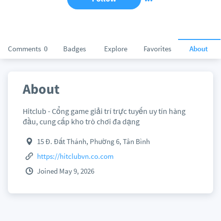
Comments
0
Badges
Explore
Favorites
About
About
Hitclub - Cổng game giải trí trực tuyến uy tín hàng
đầu, cung cấp kho trò chơi đa dạng
15 Đ. Đất Thánh, Phường 6, Tân Bình
https://hitclubvn.co.com
Joined May 9, 2026