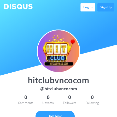
Log In
Sign Up
hitclubvncocom
@hitclubvncocom
0
0
0
0
Comments
Upvotes
Followers
Following
Follow