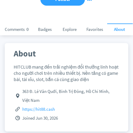
Comments
0
Badges
Explore
Favorites
About
About
HITCLUB mang đến trải nghiệm đổi thưởng linh hoạt
cho người chơi trên nhiều thiết bị. Nền tảng có game
bài, tài xỉu, slot, bắn cá cùng giao diện
363 Đ. Lê Văn Quới, Bình Trị Đông, Hồ Chí Minh,
Việt Nam
https://hit88.cash
Joined Jun 30, 2026