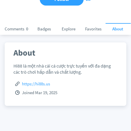
Comments
0
Badges
Explore
Favorites
About
About
Hi88 là một nhà cái cá cược trực tuyến với đa dạng
các trò chơi hấp dẫn và chất lượng.
https://hi88s.us
Joined Mar 19, 2025