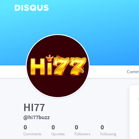
Comm
HI77
@hi77buzz
0
0
0
0
Comments
Upvotes
Followers
Following