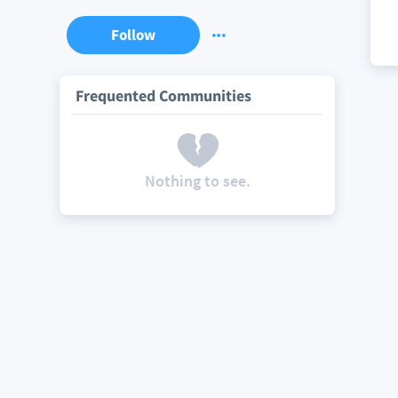
Follow
Frequented Communities
Nothing to see.