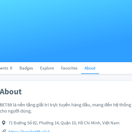
ents
0
Badges
Explore
Favorites
About
About
BET88 là nền tảng giải trí trực tuyến hàng đầu, mang đến hệ thống 
cho người dùng.
71 Đường Số 82, Phường 14, Quận 10, Hồ Chí Minh, Việt Nam
https://herobet88.click