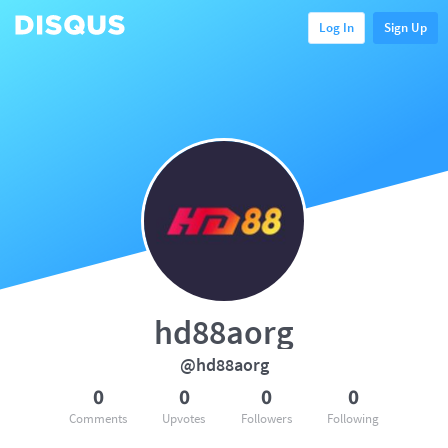
Log In
Sign Up
hd88aorg
@hd88aorg
0
0
0
0
Comments
Upvotes
Followers
Following