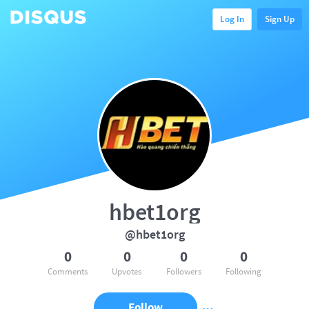
Log In
Sign Up
hbet1org
@hbet1org
0
0
0
0
Comments
Upvotes
Followers
Following
Follow