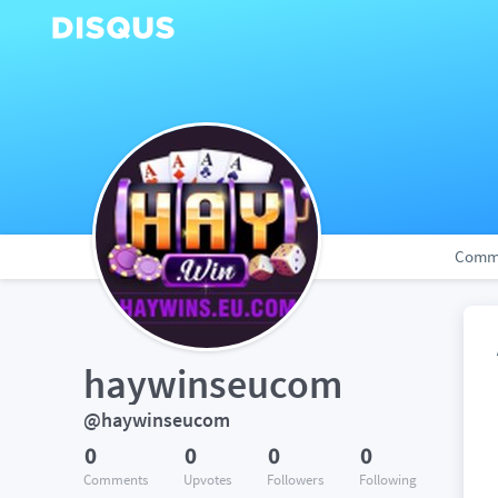
Comm
haywinseucom
@haywinseucom
0
0
0
0
Comments
Upvotes
Followers
Following