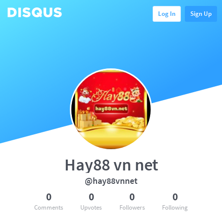
Log In
Sign Up
Hay88 vn net
@hay88vnnet
0
0
0
0
Comments
Upvotes
Followers
Following