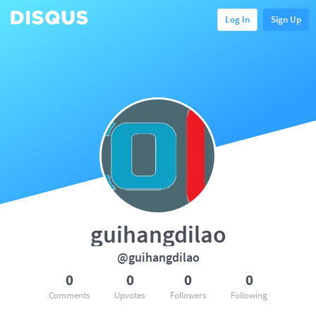
Log In
Sign Up
guihangdilao
@guihangdilao
0
0
0
0
Comments
Upvotes
Followers
Following