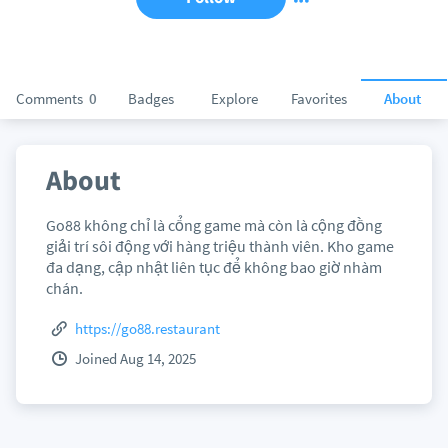
Comments
0
Badges
Explore
Favorites
About
About
Go88 không chỉ là cổng game mà còn là cộng đồng
giải trí sôi động với hàng triệu thành viên. Kho game
đa dạng, cập nhật liên tục để không bao giờ nhàm
chán.
https://go88.restaurant
Joined Aug 14, 2025