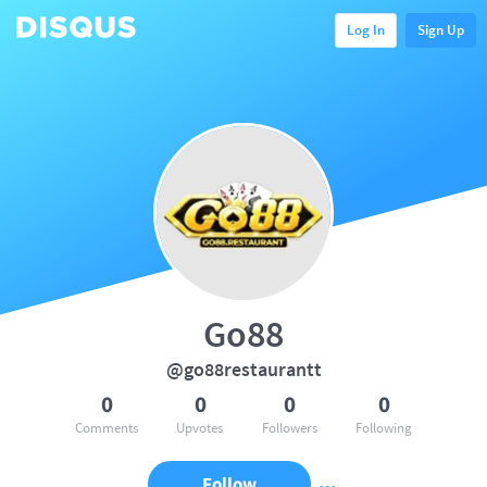
Log In
Sign Up
Go88
@go88restaurantt
0
0
0
0
Comments
Upvotes
Followers
Following
Follow